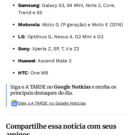
Samsung
: Galaxy S3, S4 Mini, Note 2, Core,
Trend e S5
Motorola
: Moto G (1ª geração) e Moto E (2014)
LG
: Optimus G, Nexus 4, G2 Mini e G3
Sony
: Xperia Z, SP, T, V e Z2
Huawei
: Ascend Mate 2
HTC
: One M8
Siga o A TARDE no
Google Notícias
e receba os
principais destaques do dia.
Siga o A TARDE no Google Noticias
Compartilhe essa notícia com seus
amigos