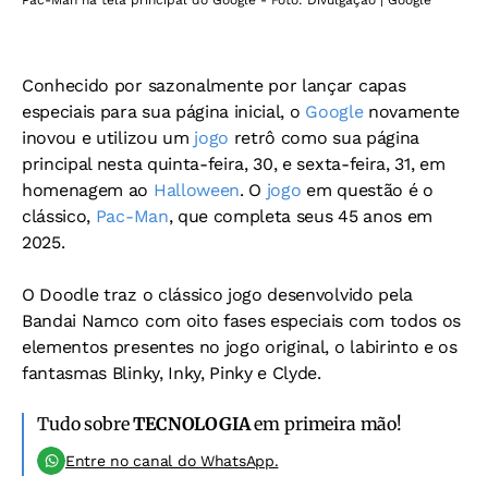
Pac-Man na tela principal do Google - Foto: Divulgação | Google
Conhecido por sazonalmente por lançar capas
especiais para sua página inicial, o
Google
novamente
inovou e utilizou um
jogo
retrô como sua página
principal nesta quinta-feira, 30, e sexta-feira, 31, em
homenagem ao
Halloween
. O
jogo
em questão é o
clássico,
Pac-Man
, que completa seus 45 anos em
2025.
O Doodle traz o clássico jogo desenvolvido pela
Bandai Namco com oito fases especiais com todos os
elementos presentes no jogo original, o labirinto e os
fantasmas Blinky, Inky, Pinky e Clyde.
Tudo sobre
TECNOLOGIA
em primeira mão!
Entre no canal do WhatsApp.