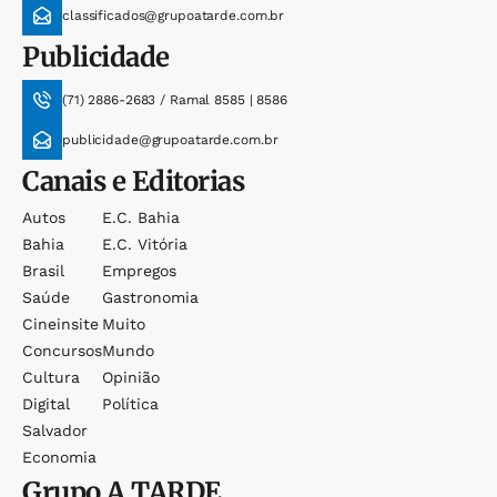
classificados@grupoatarde.com.br
Publicidade
(71) 2886-2683 / Ramal 8585 | 8586
publicidade@grupoatarde.com.br
Canais e Editorias
Autos
E.c. Bahia
Bahia
E.c. Vitória
Brasil
Empregos
Saúde
Gastronomia
Cineinsite
Muito
Concursos
Mundo
Cultura
Opinião
Digital
Política
Salvador
Economia
Grupo
A TARDE