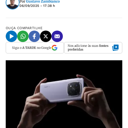
Por
Gustavo Zambianco
06/09/2025 - 17:38 h
OUÇA
COMPARTILHE
Nos adicione às suas
fontes
Siga o
A TARDE
no Google
preferidas