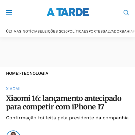
ÚLTIMAS NOTÍCIAS
ELEIÇÕES 2026
POLÍTICA
ESPORTES
SALVADOR
BAHIA
P
HOME
>
TECNOLOGIA
XIAOMI
Xiaomi 16: lançamento antecipado
para competir com iPhone 17
Confirmação foi feita pela presidente da companhia