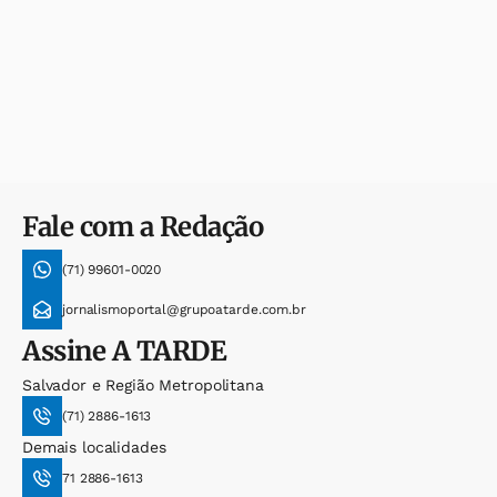
Fale com a Redação
(71) 99601-0020
jornalismoportal@grupoatarde.com.br
Assine
A TARDE
Salvador e Região Metropolitana
(71) 2886-1613
Demais localidades
71 2886-1613