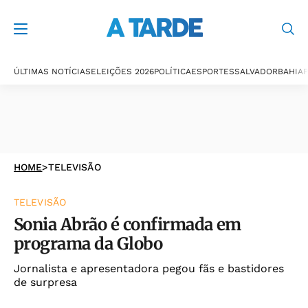
ÚLTIMAS NOTÍCIAS
ELEIÇÕES 2026
POLÍTICA
ESPORTES
SALVADOR
BAHIA
P
HOME
>
TELEVISÃO
TELEVISÃO
Sonia Abrão é confirmada em
programa da Globo
Jornalista e apresentadora pegou fãs e bastidores
de surpresa