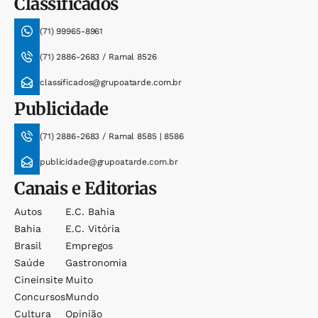
Classificados
(71) 99965-8961
(71) 2886-2683 / Ramal 8526
classificados@grupoatarde.com.br
Publicidade
(71) 2886-2683 / Ramal 8585 | 8586
publicidade@grupoatarde.com.br
Canais e Editorias
Autos
E.c. Bahia
Bahia
E.c. Vitória
Brasil
Empregos
Saúde
Gastronomia
Cineinsite
Muito
Concursos
Mundo
Cultura
Opinião