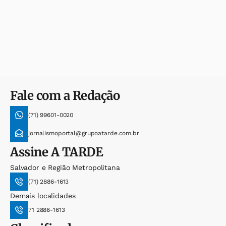
Fale com a Redação
(71) 99601-0020
jornalismoportal@grupoatarde.com.br
Assine
A TARDE
Salvador e Região Metropolitana
(71) 2886-1613
Demais localidades
71 2886-1613