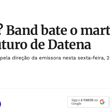
r? Band bate o mar
uturo de Datena
pela direção da emissora nesta sexta-feira, 2
Siga o
A TARDE
no
Google