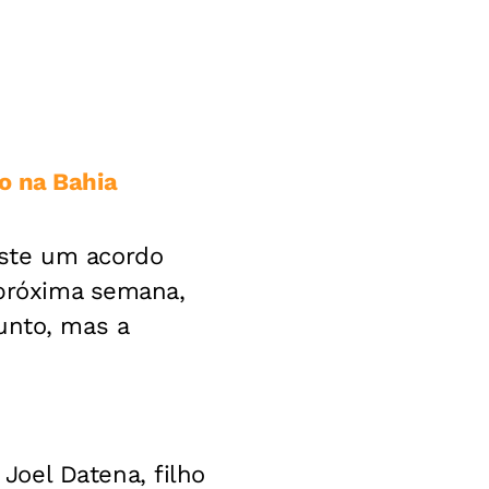
o na Bahia
iste um acordo
 próxima semana,
unto, mas a
oel Datena, filho