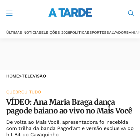
ÚLTIMAS NOTÍCIAS
ELEIÇÕES 2026
POLÍTICA
ESPORTES
SALVADOR
BAHIA
P
HOME
>
TELEVISÃO
QUEBROU TUDO
VÍDEO: Ana Maria Braga dança
pagode baiano ao vivo no Mais Você
De volta ao Mais Você, apresentadora foi recebida
com trilha da banda Pagod’art e versão exclusiva do
hit Bit do Cavaquinho