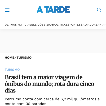
ÚLTIMAS NOTÍCIAS
ELEIÇÕES 2026
POLÍTICA
ESPORTES
SALVADOR
BAHIA
P
HOME
>
TURISMO
TURISMO
Brasil tem a maior viagem de
ônibus do mundo; rota dura cinco
dias
Percurso conta com cerca de 6,2 mil quilômetros e
conta com 30 paradas