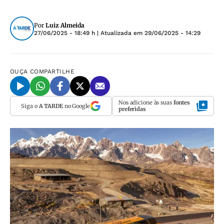
Por
Luiz Almeida
27/06/2025 - 18:49 h
| Atualizada em
29/06/2025 - 14:29
OUÇA
COMPARTILHE
Nos adicione às suas
fontes
Siga o
A TARDE
no Google
preferidas