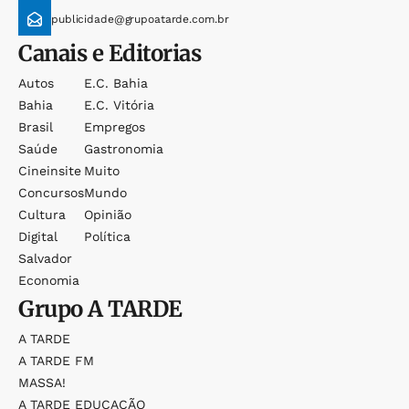
publicidade@grupoatarde.com.br
Canais e Editorias
Autos
E.c. Bahia
Bahia
E.c. Vitória
Brasil
Empregos
Saúde
Gastronomia
Cineinsite
Muito
Concursos
Mundo
Cultura
Opinião
Digital
Política
Salvador
Economia
Grupo
A TARDE
A TARDE
A TARDE FM
MASSA!
A TARDE EDUCAÇÃO