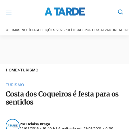
ÚLTIMAS NOTÍCIAS
ELEIÇÕES 2026
POLÍTICA
ESPORTES
SALVADOR
BAHIA
P
HOME
>
TURISMO
TURISMO
Costa dos Coqueiros é festa para os
sentidos
Por
Heloisa Braga
22/08/2016 - 10:40 h
| Atualizada em
21/01/2021 - 0:00