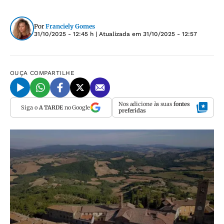
Por
Franciely Gomes
31/10/2025 - 12:45 h
| Atualizada em
31/10/2025 - 12:57
OUÇA
COMPARTILHE
Nos adicione às suas
fontes
Siga o
A TARDE
no Google
preferidas