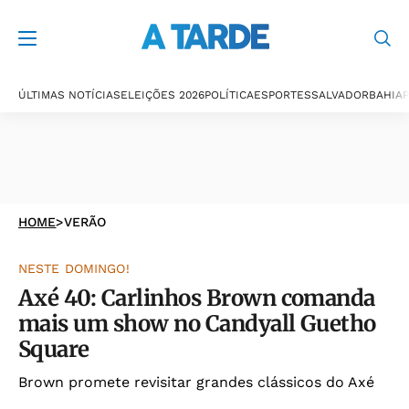
ÚLTIMAS NOTÍCIAS
ELEIÇÕES 2026
POLÍTICA
ESPORTES
SALVADOR
BAHIA
P
HOME
>
VERÃO
NESTE DOMINGO!
Axé 40: Carlinhos Brown comanda
mais um show no Candyall Guetho
Square
Brown promete revisitar grandes clássicos do Axé