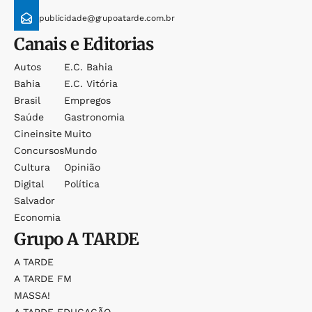
publicidade@grupoatarde.com.br
Canais e Editorias
Autos
E.c. Bahia
Bahia
E.c. Vitória
Brasil
Empregos
Saúde
Gastronomia
Cineinsite
Muito
Concursos
Mundo
Cultura
Opinião
Digital
Política
Salvador
Economia
Grupo
A TARDE
A TARDE
A TARDE FM
MASSA!