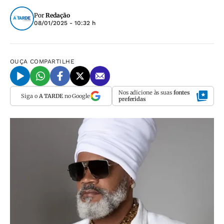
Por
Redação
08/01/2025 - 10:32 h
OUÇA
COMPARTILHE
Nos adicione às suas
fontes
Siga o
A TARDE
no Google
preferidas