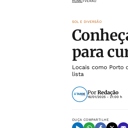
HOME
>
VERÃO
SOL E DIVERSÃO
Conheça
para cur
Locais como Porto 
lista
Por
Redação
16/01/2025 - 21:00 h
OUÇA
COMPARTILHE