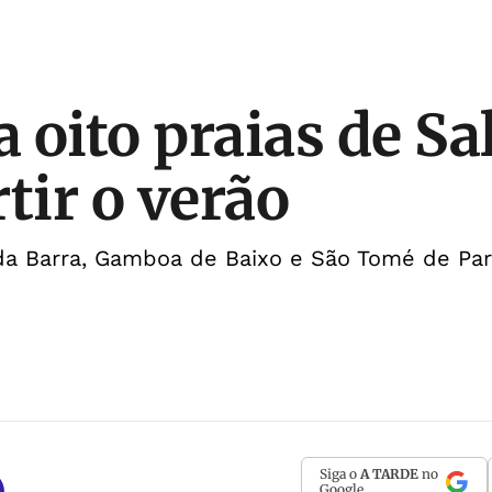
 oito praias de Sa
tir o verão
da Barra, Gamboa de Baixo e São Tomé de P
Siga o
A TARDE
no
Google