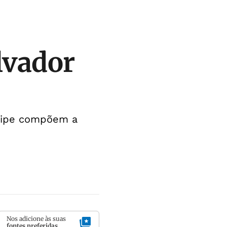
lvador
aripe compõem a
Nos adicione às suas
fontes preferidas