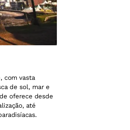
e, com vasta
ca de sol, mar e
ade oferece desde
lização, até
aradisíacas.