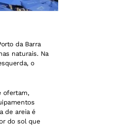
orto da Barra
nas naturais. Na
esquerda, o
e ofertam,
quipamentos
a de areia é
or do sol que