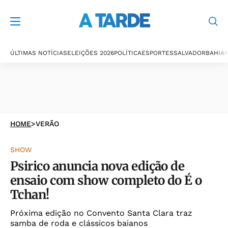
ÚLTIMAS NOTÍCIAS
ELEIÇÕES 2026
POLÍTICA
ESPORTES
SALVADOR
BAHIA
P
HOME
>
VERÃO
SHOW
Psirico anuncia nova edição de
ensaio com show completo do É o
Tchan!
Próxima edição no Convento Santa Clara traz
samba de roda e clássicos baianos