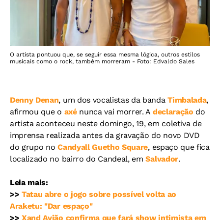
O artista pontuou que, se seguir essa mesma lógica, outros estilos
musicais como o rock, também morreram - Foto: Edvaldo Sales
Denny Denan
, um dos vocalistas da banda
Timbalada
,
afirmou que o
axé
nunca vai morrer. A
declaração
do
artista aconteceu neste domingo, 19, em coletiva de
imprensa realizada antes da gravação do novo DVD
do grupo no
Candyall Guetho Square
, espaço que fica
localizado no bairro do Candeal, em
Salvador
.
Leia mais:
>>
Tatau abre o jogo sobre possível volta ao
Araketu: "Dar espaço"
>>
Xand Avião confirma que fará show intimista em