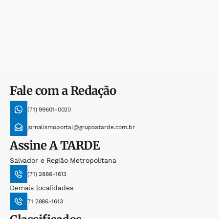
Fale com a Redação
(71) 99601-0020
jornalismoportal@grupoatarde.com.br
Assine
A TARDE
Salvador e Região Metropolitana
(71) 2886-1613
Demais localidades
71 2886-1613