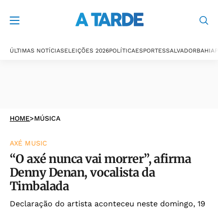
ÚLTIMAS NOTÍCIAS
ELEIÇÕES 2026
POLÍTICA
ESPORTES
SALVADOR
BAHIA
P
HOME
>
MÚSICA
AXÉ MUSIC
“O axé nunca vai morrer”, afirma
Denny Denan, vocalista da
Timbalada
Declaração do artista aconteceu neste domingo, 19