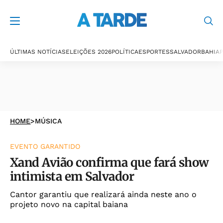
ÚLTIMAS NOTÍCIAS
ELEIÇÕES 2026
POLÍTICA
ESPORTES
SALVADOR
BAHIA
P
HOME
>
MÚSICA
EVENTO GARANTIDO
Xand Avião confirma que fará show
intimista em Salvador
Cantor garantiu que realizará ainda neste ano o
projeto novo na capital baiana