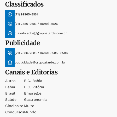
Classificados
(71) 99965-8961
(71) 2886-2683 / Ramal 8526
classificados@grupoatarde.com.br
Publicidade
(71) 2886-2683 / Ramal 8585 | 8586
publicidade@grupoatarde.com.br
Canais e Editorias
Autos
E.c. Bahia
Bahia
E.c. Vitória
Brasil
Empregos
Saúde
Gastronomia
Cineinsite
Muito
Concursos
Mundo