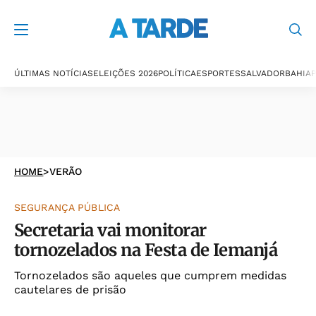
ÚLTIMAS NOTÍCIAS
ELEIÇÕES 2026
POLÍTICA
ESPORTES
SALVADOR
BAHIA
P
HOME
>
VERÃO
SEGURANÇA PÚBLICA
Secretaria vai monitorar
tornozelados na Festa de Iemanjá
Tornozelados são aqueles que cumprem medidas
cautelares de prisão