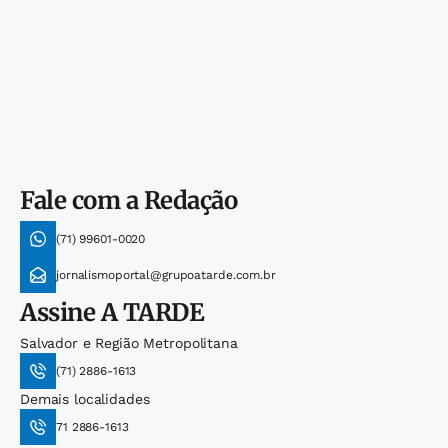
Fale com a Redação
(71) 99601-0020
jornalismoportal@grupoatarde.com.br
Assine
A TARDE
Salvador e Região Metropolitana
(71) 2886-1613
Demais localidades
71 2886-1613