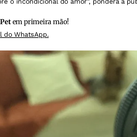
re o incondicional do amor”, pondera a publ
 Pet
em primeira mão!
al do WhatsApp.