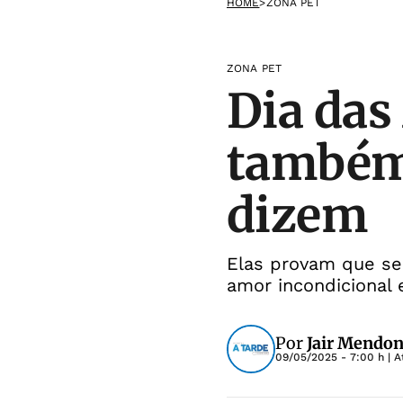
HOME
>
ZONA PET
ZONA PET
Dia das
também 
dizem
Elas provam que ser
amor incondicional 
Por
Jair Mendon
09/05/2025 - 7:00 h
| A