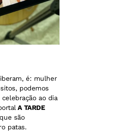
riberam, é: mulher
isitos, podemos
celebração ao dia
portal
A TARDE
 que são
ro patas.