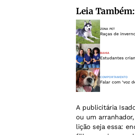
Leia Também:
ZONA PET
Raças de invern
BAHIA
Estudantes cria
COMPORTAMENTO
Falar com ‘voz d
A publicitária Isad
ou um arranhador
lição seja essa: e