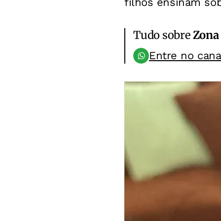
filhos ensinam sob
Tudo sobre
Zona
Entre no can