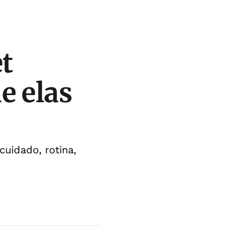
t
e elas
uidado, rotina,