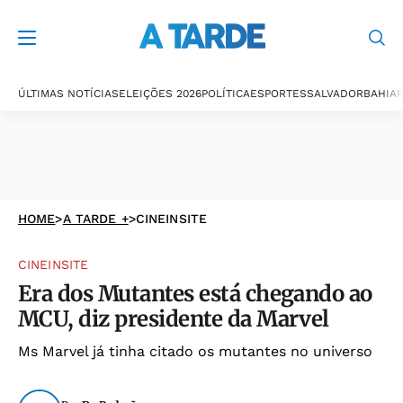
ÚLTIMAS NOTÍCIAS
ELEIÇÕES 2026
POLÍTICA
ESPORTES
SALVADOR
BAHIA
P
HOME
>
A TARDE +
>
CINEINSITE
CINEINSITE
Era dos Mutantes está chegando ao
MCU, diz presidente da Marvel
Ms Marvel já tinha citado os mutantes no universo