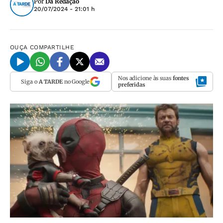
Por
Da Redação
20/07/2024 - 21:01 h
OUÇA
COMPARTILHE
Nos adicione às suas
fontes
Siga o
A TARDE
no Google
preferidas