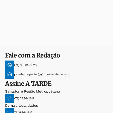
Fale com a Redação
(71) 99601-0020
jornalismoportal@grupoatarde.com.br
Assine
A TARDE
Salvador e Região Metropolitana
(71) 2886-1613
Demais localidades
71 2886-1613