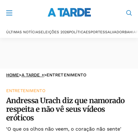
ÚLTIMAS NOTÍCIAS
ELEIÇÕES 2026
POLÍTICA
ESPORTES
SALVADOR
BAHIA
P
HOME
>
A TARDE +
>
ENTRETENIMENTO
ENTRETENIMENTO
Andressa Urach diz que namorado
respeita e não vê seus vídeos
eróticos
‘O que os olhos não veem, o coração não sente'