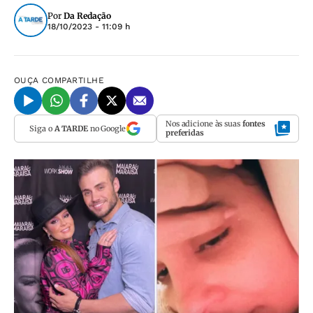
Por
Da Redação
18/10/2023 - 11:09 h
OUÇA
COMPARTILHE
Nos adicione às suas
fontes
Siga o
A TARDE
no Google
preferidas