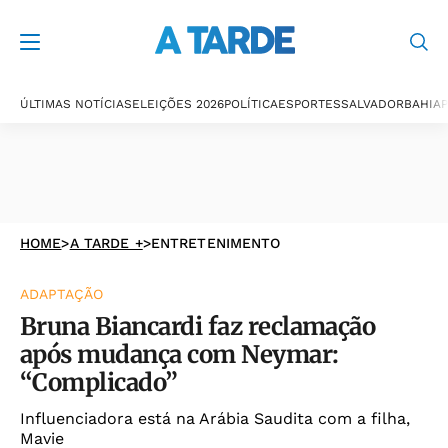
ÚLTIMAS NOTÍCIAS
ELEIÇÕES 2026
POLÍTICA
ESPORTES
SALVADOR
BAHIA
P
HOME
>
A TARDE +
>
ENTRETENIMENTO
ADAPTAÇÃO
Bruna Biancardi faz reclamação
após mudança com Neymar:
“Complicado”
Influenciadora está na Arábia Saudita com a filha,
Mavie