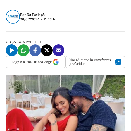
Por
Da Redação
26/07/2024 - 11:23 h
OUÇA
COMPARTILHE
Nos adicione às suas
fontes
Siga o
A TARDE
no Google
preferidas