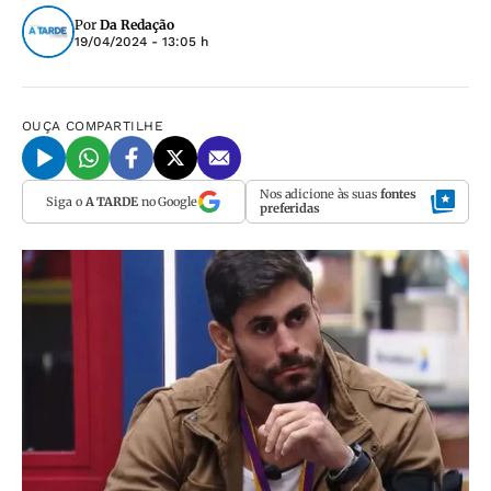
Por
Da Redação
19/04/2024 - 13:05 h
OUÇA
COMPARTILHE
Nos adicione às suas
fontes
Siga o
A TARDE
no Google
preferidas