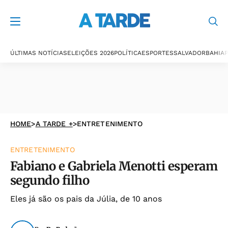
ÚLTIMAS NOTÍCIAS
ELEIÇÕES 2026
POLÍTICA
ESPORTES
SALVADOR
BAHIA
P
HOME
>
A TARDE +
>
ENTRETENIMENTO
ENTRETENIMENTO
Fabiano e Gabriela Menotti esperam
segundo filho
Eles já são os pais da Júlia, de 10 anos