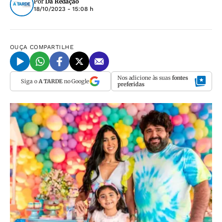
Por
Da Redação
18/10/2023 - 15:08 h
OUÇA
COMPARTILHE
Nos adicione às suas
fontes
Siga o
A TARDE
no Google
preferidas