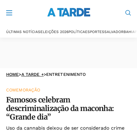
ÚLTIMAS NOTÍCIAS
ELEIÇÕES 2026
POLÍTICA
ESPORTES
SALVADOR
BAHIA
P
HOME
>
A TARDE +
>
ENTRETENIMENTO
COMEMORAÇÃO
Famosos celebram
descriminalização da maconha:
“Grande dia”
Uso da cannabis deixou de ser considerado crime