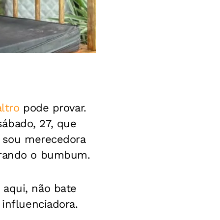
ltro
pode provar.
ábado, 27, que
eu sou merecedora
strando o bumbum.
 aqui, não bate
 influenciadora.