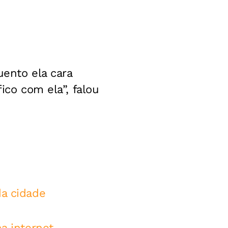
uento ela cara
ico com ela”, falou
da cidade
a internet