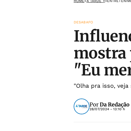
HOME
>
A TARDE +
>
ENTRETENIM
DESABAFO
Influen
mostra
"Eu me
"Olha pra isso, ve
Por
Da Redação
28/07/2024 - 13:10 h