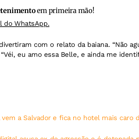
etenimento
em primeira mão!
al do WhatsApp.
divertiram com o relato da baiana. “Não ag
 “Véi, eu amo essa Belle, e ainda me identif
vem a Salvador e fica no hotel mais caro 
digital acusa ex de agressão e é detonada n