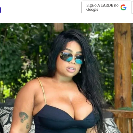
Siga o
A TARDE
no
Google