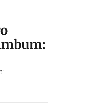
ro
bumbum:
?"