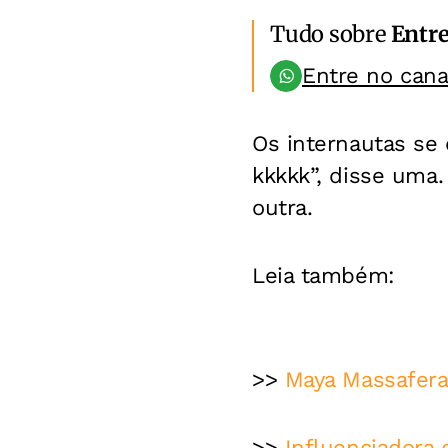
Tudo sobre
Entr
Entre no can
Os internautas se 
kkkkk”, disse uma.
outra.
Leia também:
>>
Maya Massafera 
>>
Influenciadora 