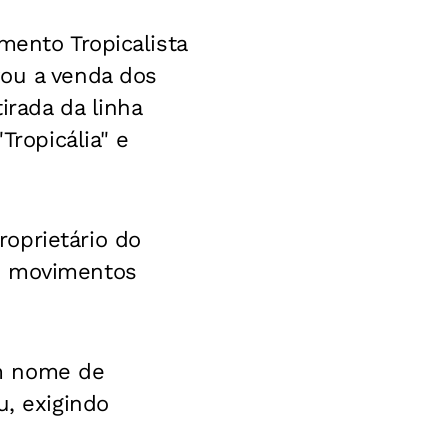
mento Tropicalista
vou a venda dos
irada da linha
Tropicália" e
oprietário do
os movimentos
em nome de
u, exigindo