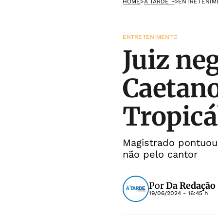
HOME
>
A TARDE +
>
ENTRETENIM
ENTRETENIMENTO
Juiz ne
Caetano
Tropicá
Magistrado pontuou 
não pelo cantor
Por
Da Redação
19/06/2024 - 16:45 h