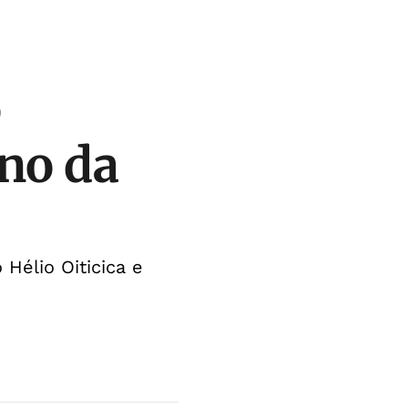
e
ono da
Hélio Oiticica e