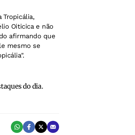
Tropicália,
io Oiticica e não
ado afirmando que
 ele mesmo se
icália".
staques do dia.