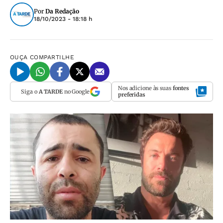
Por
Da Redação
18/10/2023 - 18:18 h
OUÇA
COMPARTILHE
Nos adicione às suas
fontes
Siga o
A TARDE
no Google
preferidas