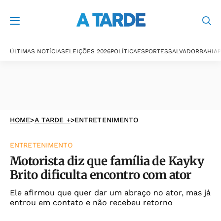
ÚLTIMAS NOTÍCIAS
ELEIÇÕES 2026
POLÍTICA
ESPORTES
SALVADOR
BAHIA
P
HOME
>
A TARDE +
>
ENTRETENIMENTO
ENTRETENIMENTO
Motorista diz que família de Kayky
Brito dificulta encontro com ator
Ele afirmou que quer dar um abraço no ator, mas já
entrou em contato e não recebeu retorno