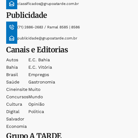
classificados@grupoatarde.com.br
Publicidade
(71) 2886-2683 / Ramal 8585 | 8586
publicidade@grupoatarde.com.br
Canais e Editorias
Autos
E.c. Bahia
Bahia
E.c. Vitória
Brasil
Empregos
Saúde
Gastronomia
Cineinsite
Muito
Concursos
Mundo
Cultura
Opinião
Digital
Política
Salvador
Economia
Grupo
A TARDE