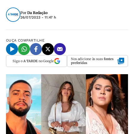
Por
Da Redação
26/07/2023 - 11:47 h
OUÇA
COMPARTILHE
Nos adicione às suas
fontes
Siga o
A TARDE
no Google
preferidas