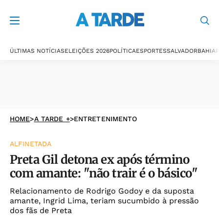
ÚLTIMAS NOTÍCIAS
ELEIÇÕES 2026
POLÍTICA
ESPORTES
SALVADOR
BAHIA
P
HOME
>
A TARDE +
>
ENTRETENIMENTO
ALFINETADA
Preta Gil detona ex após término
com amante: "não trair é o básico"
Relacionamento de Rodrigo Godoy e da suposta
amante, Ingrid Lima, teriam sucumbido à pressão
dos fãs de Preta