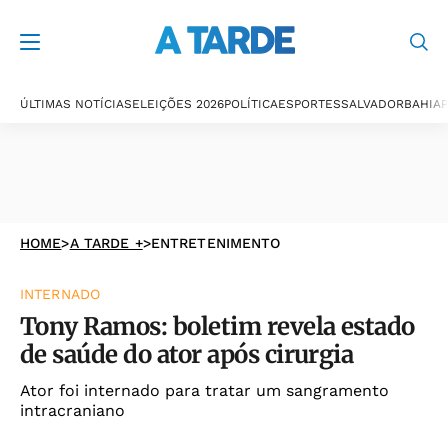
ÚLTIMAS NOTÍCIAS
ELEIÇÕES 2026
POLÍTICA
ESPORTES
SALVADOR
BAHIA
P
HOME
>
A TARDE +
>
ENTRETENIMENTO
INTERNADO
Tony Ramos: boletim revela estado
de saúde do ator após cirurgia
Ator foi internado para tratar um sangramento
intracraniano