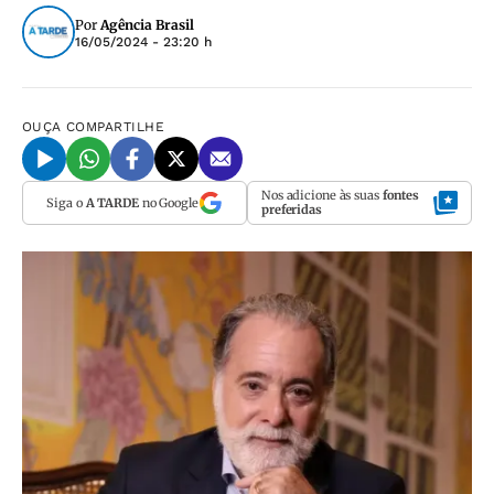
Por
Agência Brasil
16/05/2024 - 23:20 h
OUÇA
COMPARTILHE
Nos adicione às suas
fontes
Siga o
A TARDE
no Google
preferidas