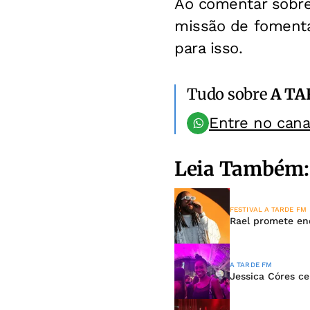
Ao comentar sobre
missão de fomenta
para isso.
Tudo sobre
A TA
Entre no can
Leia Também:
FESTIVAL A TARDE FM
Rael promete en
A TARDE FM
Jessica Córes ce