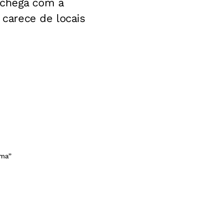
Echega com a
carece de locais
ima”