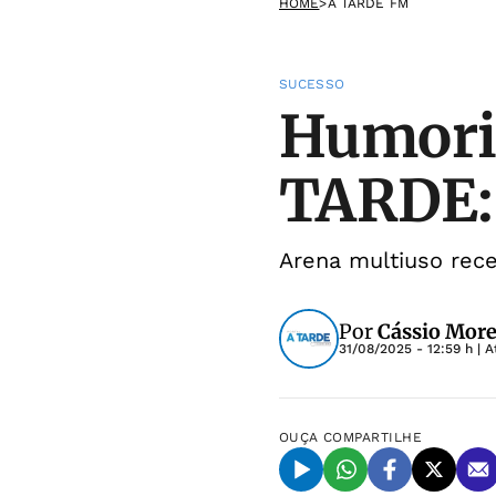
HOME
>
A TARDE FM
SUCESSO
Humoris
TARDE:
Arena multiuso rec
Por
Cássio More
31/08/2025 - 12:59 h
| A
OUÇA
COMPARTILHE