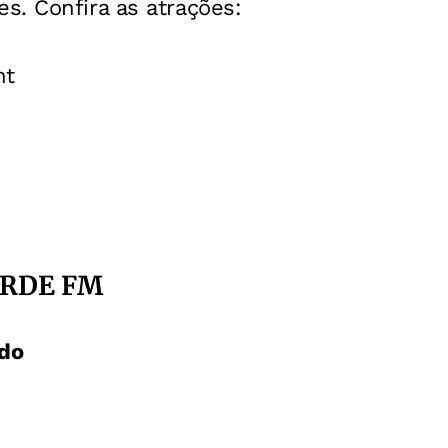
s. Confira as atrações:
nt
ARDE FM
do