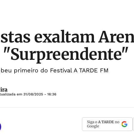
tas exaltam Aren
 "Surpreendente"
ebeu primeiro do Festival A TARDE FM
ira
tualizada em
31/08/2025 - 16:36
Siga o
A TARDE
no
Google