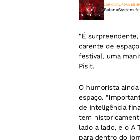
CARNAVAL FORA DE É
BaianaSystem fe
"É surpreendente,
carente de espaço
festival, uma mani
Pisit.
O humorista ainda 
espaço.
"Important
de inteligência fi
tem historicament
lado a lado, e o A
para dentro do jorn