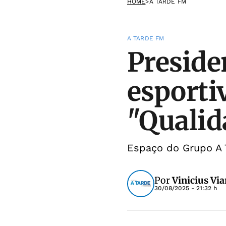
HOME
>
A TARDE FM
A TARDE FM
Preside
esporti
"Qualid
Espaço do Grupo A 
Por
Vinicius Vi
30/08/2025 - 21:32 h