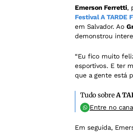
Emerson Ferretti
,
Festival A TARDE 
em Salvador. Ao
G
demonstrou intere
“Eu fico muito fel
esportivos. E ter
que a gente está 
Tudo sobre
A TA
Entre no can
Em seguida, Emerso