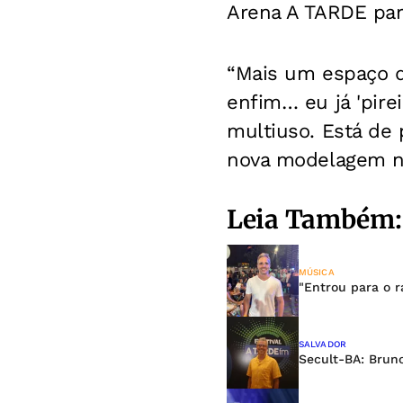
Arena A TARDE para
“Mais um espaço q
enfim… eu já 'pire
multiuso. Está de p
nova modelagem na 
Leia Também:
MÚSICA
"Entrou para o r
SALVADOR
Secult-BA: Bruno