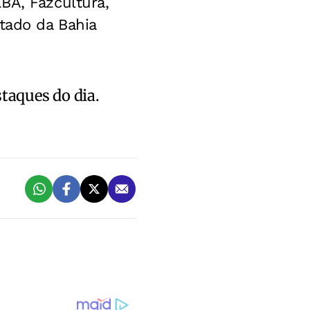
BA, Fazcultura,
stado da Bahia
staques do dia.