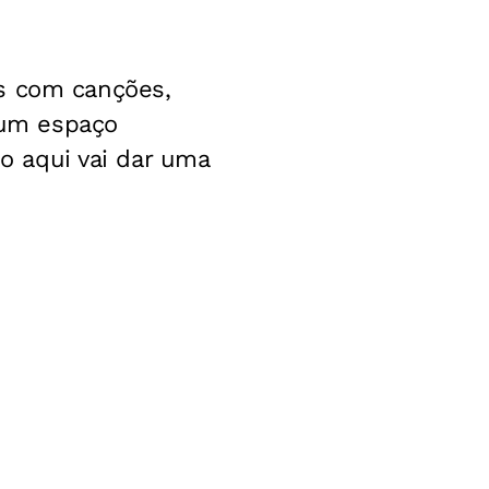
ws com canções,
é um espaço
so aqui vai dar uma