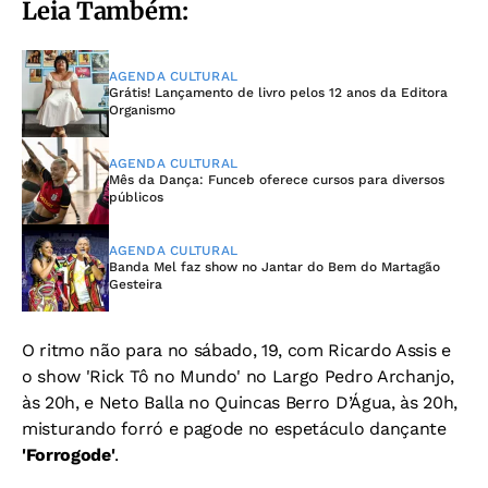
Leia Também:
AGENDA CULTURAL
Grátis! Lançamento de livro pelos 12 anos da Editora
Organismo
AGENDA CULTURAL
Mês da Dança: Funceb oferece cursos para diversos
públicos
AGENDA CULTURAL
Banda Mel faz show no Jantar do Bem do Martagão
Gesteira
O ritmo não para no sábado, 19, com Ricardo Assis e
o show 'Rick Tô no Mundo' no Largo Pedro Archanjo,
às 20h, e Neto Balla no Quincas Berro D’Água, às 20h,
misturando forró e pagode no espetáculo dançante
'Forrogode'
.