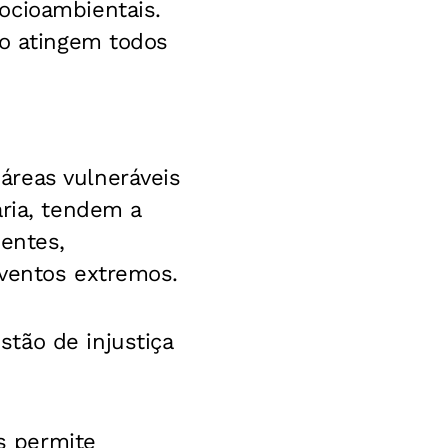
ocioambientais.
ão atingem todos
áreas vulneráveis
ária, tendem a
hentes,
eventos extremos.
tão de injustiça
is permite