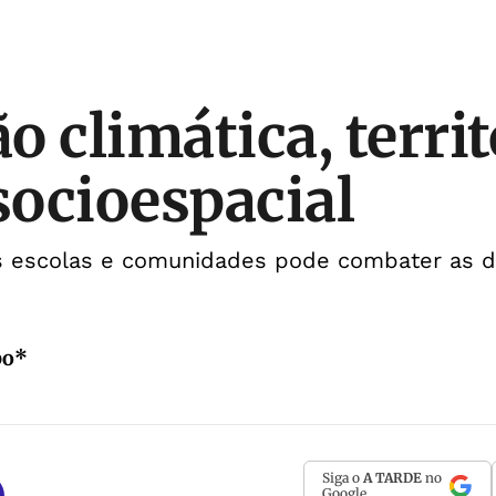
 climática, territ
 socioespacial
s escolas e comunidades pode combater as d
bo*
Siga o
A TARDE
no
Google