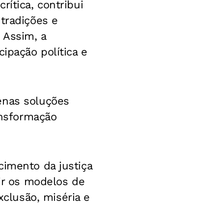
rítica, contribui
tradições e
 Assim, a
ipação política e
enas soluções
nsformação
cimento da justiça
nir os modelos de
clusão, miséria e