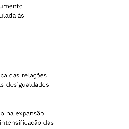
rumento
ulada às
ica das relações
as desigualdades
o na expansão
intensificação das