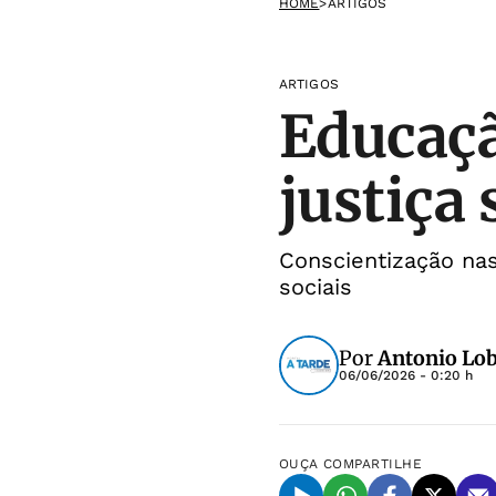
HOME
>
ARTIGOS
ARTIGOS
Educação
justiça
Conscientização na
sociais
Por
Antonio Lo
06/06/2026 - 0:20 h
OUÇA
COMPARTILHE