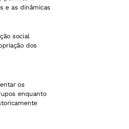
as e as dinâmicas
ção social
opriação dos
rentar os
rupos enquanto
storicamente