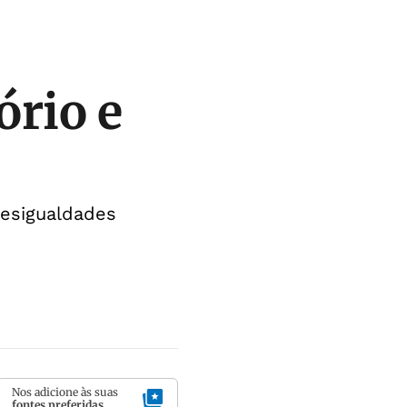
ório e
esigualdades
Nos adicione às suas
fontes preferidas