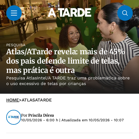
PESQUISA
Atlas/ATarde revela: mais de 45%
dos pais defende limite de telas,
mas prática é outra
Pesquisa AtlasIntel/A TARDE traz uma problemática sobre
o uso excessivo de telas por crianças
HOME
>
ATLASATARDE
Por
Priscila Dórea
10/05/2026 - 6:00 h
| Atualizada em
10/05/2026 - 10:07