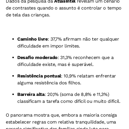
Dados da pesquisa da
AtlasIntel
revelam um cenário
de contrastes quando o assunto é controlar o tempo
de tela das crianças.
Caminho livre
: 37,7% afirmam não ter qualquer
dificuldade em impor limites.
Desafio moderado
: 31,3% reconhecem que a
dificuldade existe, mas é superável.
Resistência pontual
: 10,9% relatam enfrentar
alguma resistência dos filhos.
Barreira alta
: 20,1% (soma de 8,8% e 11,3%)
classificam a tarefa como difícil ou muito difícil.
O panorama mostra que, embora a maioria consiga
estabelecer regras com relativa tranquilidade, uma
parcela significativa das famílias ainda luta para