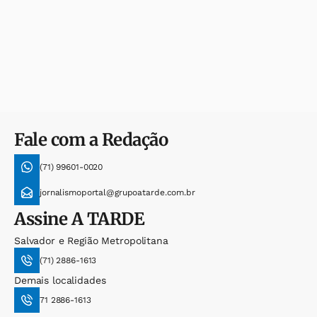
Fale com a Redação
(71) 99601-0020
jornalismoportal@grupoatarde.com.br
Assine
A TARDE
Salvador e Região Metropolitana
(71) 2886-1613
Demais localidades
71 2886-1613