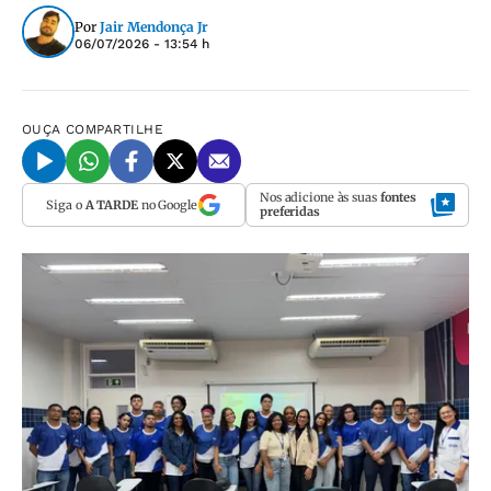
Por
Jair Mendonça Jr
06/07/2026 - 13:54 h
OUÇA
COMPARTILHE
Nos adicione às suas
fontes
Siga o
A TARDE
no Google
preferidas