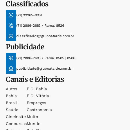
Classificados
(71) 99965-8961
(71) 2886-2683 / Ramal 8526
classificados@grupoatarde.com.br
Publicidade
(71) 2886-2683 / Ramal 8585 | 8586
publicidade@grupoatarde.com.br
Canais e Editorias
Autos
E.c. Bahia
Bahia
E.c. Vitória
Brasil
Empregos
Saúde
Gastronomia
Cineinsite
Muito
Concursos
Mundo