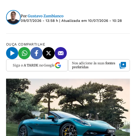
Por
Gustavo Zambianco
09/07/2026 - 13:58 h
| Atualizada em
10/07/2026 - 10:28
OUÇA
COMPARTILHE
Nos adicione às suas
fontes
Siga o
A TARDE
no Google
preferidas