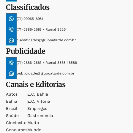
Classificados
(71) 99965-8961
(71) 2886-2683 / Ramal 8526
classificados@grupoatarde.com.br
Publicidade
(71) 2886-2683 / Ramal 8585 | 8586
publicidade@grupoatarde.com.br
Canais e Editorias
Autos
E.c. Bahia
Bahia
E.c. Vitória
Brasil
Empregos
Saúde
Gastronomia
Cineinsite
Muito
Concursos
Mundo