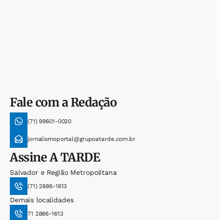
Fale com a Redação
(71) 99601-0020
jornalismoportal@grupoatarde.com.br
Assine
A TARDE
Salvador e Região Metropolitana
(71) 2886-1613
Demais localidades
71 2886-1613