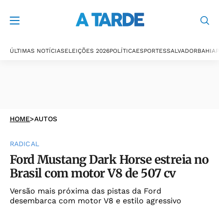
ÚLTIMAS NOTÍCIAS
ELEIÇÕES 2026
POLÍTICA
ESPORTES
SALVADOR
BAHIA
P
HOME
>
AUTOS
RADICAL
Ford Mustang Dark Horse estreia no
Brasil com motor V8 de 507 cv
Versão mais próxima das pistas da Ford
desembarca com motor V8 e estilo agressivo