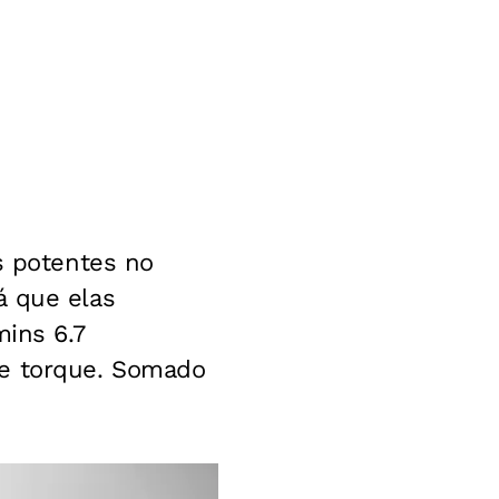
s potentes no
á que elas
ins 6.7
de torque. Somado