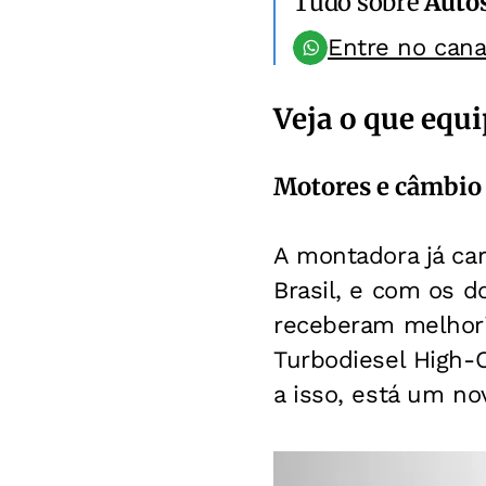
Tudo sobre
Auto
Entre no can
Veja o que equ
Motores e câmbio
A montadora já car
Brasil, e com os 
receberam melhor
Turbodiesel High-
a isso, está um n