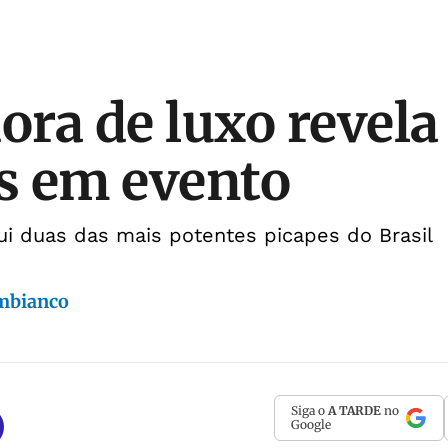
ra de luxo revela
s em evento
ui duas das mais potentes picapes do Brasil
mbianco
Siga o
A TARDE
no
Google