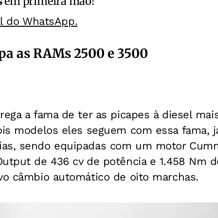
s
em primeira mão!
al do WhatsApp.
ipa as RAMs 2500 e 3500
rega a fama de ter as picapes à diesel mai
dois modelos eles seguem com essa fama, j
ias, sendo equipadas com um motor Cumm
Output de 436 cv de potência e 1.458 Nm 
ovo câmbio automático de oito marchas.