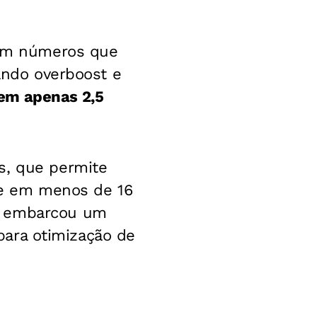
com números que
zando overboost e
em apenas 2,5
s, que permite
rre em menos de 16
he embarcou um
 para otimização de