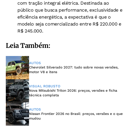
com tração integral elétrica. Destinada ao
público que busca performance, exclusividade e
eficiência energética, a expectativa é que o
modelo seja comercializado entre R$ 220.000 e
R$ 245.000.
Leia Também:
AUTOS
Chevrolet Silverado 2027: tudo sobre novas versões,
motor V8 e itens
VISUAL ROBUSTO
Nova Mitsubishi Triton 2026: preços, versões e ficha
técnica completa
AUTOS
Nissan Frontier 2026 no Brasil: preços, versões e o que
mudou