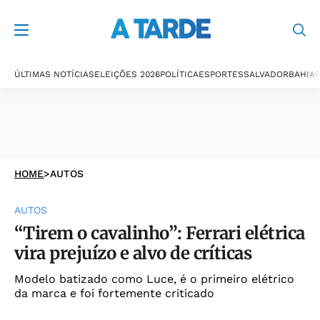
ÚLTIMAS NOTÍCIAS
ELEIÇÕES 2026
POLÍTICA
ESPORTES
SALVADOR
BAHIA
P
HOME
>
AUTOS
AUTOS
“Tirem o cavalinho”: Ferrari elétrica
vira prejuízo e alvo de críticas
Modelo batizado como Luce, é o primeiro elétrico
da marca e foi fortemente criticado