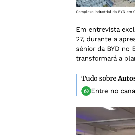
Complexo industrial da BYD em C
Em entrevista exc
27, durante a apre
sênior da BYD no B
transformará a pl
Tudo sobre
Auto
Entre no can