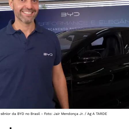
 sênior da BYD no Brasil - Foto: Jair Mendonça Jr. / Ag A TARDE