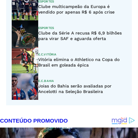
ESPORTES
Clube multicampeão da Europa é
vendido por apenas R$ 6 após crise
ESPORTES
Clube da Série A recusa R$ 6,9 bilhões
para virar SAF e aguarda oferta
E.C.VITÓRIA
Vitória elimina o Athletico na Copa do
Brasil em goleada épica
E.C.BAHIA
Joias do Bahia serão avaliadas por
Ancelotti na Seleção Brasileira