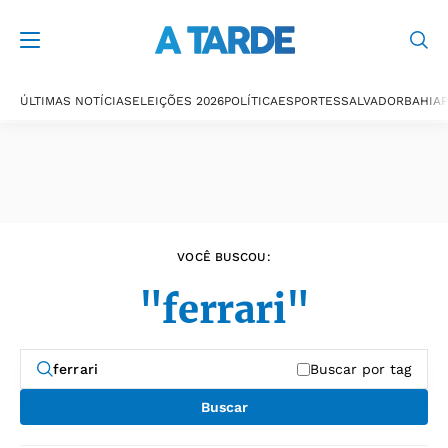
Últimas notícias
ÚLTIMAS NOTÍCIAS
ELEIÇÕES 2026
POLÍTICA
ESPORTES
SALVADOR
BAHIA
P
VOCÊ BUSCOU:
"ferrari"
Buscar por tag
Buscar