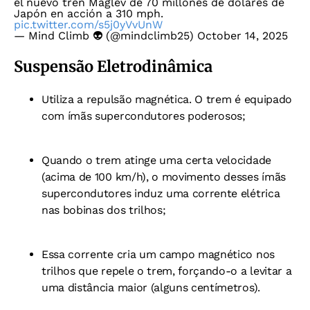
el nuevo tren Maglev de 70 millones de dólares de
Japón en acción a 310 mph.
pic.twitter.com/s5j0yVvUnW
— Mind Climb 👽 (@mindclimb25)
October 14, 2025
Suspensão Eletrodinâmica
Utiliza a repulsão magnética. O trem é equipado
com ímãs supercondutores poderosos;
Quando o trem atinge uma certa velocidade
(acima de 100 km/h), o movimento desses ímãs
supercondutores induz uma corrente elétrica
nas bobinas dos trilhos;
Essa corrente cria um campo magnético nos
trilhos que repele o trem, forçando-o a levitar a
uma distância maior (alguns centímetros).