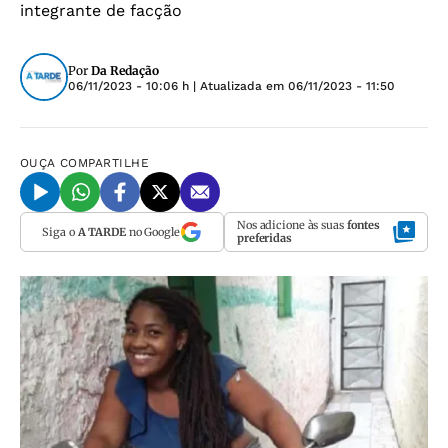
integrante de facção
Por
Da Redação
06/11/2023 - 10:06 h
| Atualizada em
06/11/2023 - 11:50
OUÇA
COMPARTILHE
Nos adicione às suas
fontes
Siga o
A TARDE
no Google
preferidas