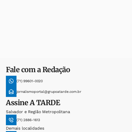
Fale com a Redação
(71) 99601-0020
jornalismoportal@grupoatarde.com.br
Assine
A TARDE
Salvador e Região Metropolitana
(71) 2886-1613
Demais localidades