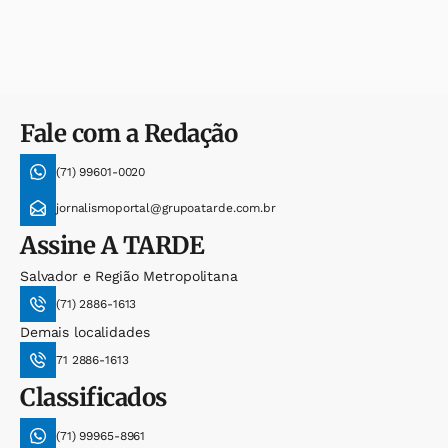
Fale com a Redação
(71) 99601-0020
jornalismoportal@grupoatarde.com.br
Assine
A TARDE
Salvador e Região Metropolitana
(71) 2886-1613
Demais localidades
71 2886-1613
Classificados
(71) 99965-8961