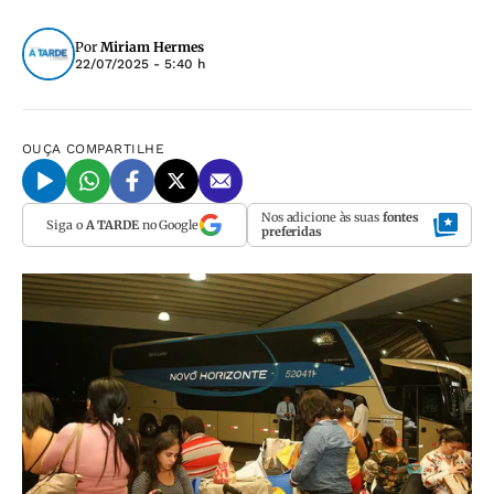
Por
Miriam Hermes
22/07/2025 - 5:40 h
OUÇA
COMPARTILHE
Nos adicione às suas
fontes
Siga o
A TARDE
no Google
preferidas