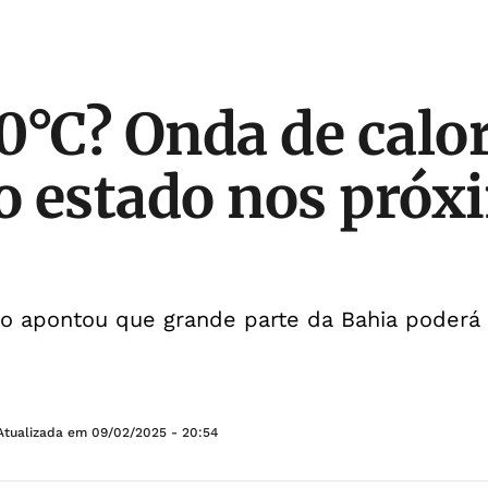
0°C? Onda de calo
 o estado nos pró
po apontou que grande parte da Bahia poder
Atualizada em
09/02/2025 - 20:54