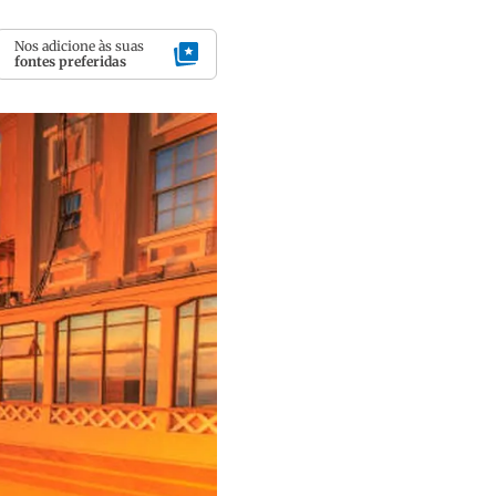
Nos adicione às suas
fontes preferidas