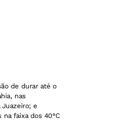
são de durar até o
hia, nas
 Juazeiro; e
 na faixa dos 40°C