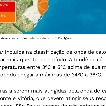
o deverá sofrer com onda de calor - Foto: Divulgação
r incluída na classificação de onda de calo
r mais quente no período. A tendência é q
mperaturas entre 3°C e 5°C acima de sua m
odendo chegar a máximas de 34°C a 36°C.
eiras a serem mais atingidas pela onda de c
zonte e Vitória, que devem atingir seus rec
íodo. São Paulo, apesar de não estar na fa