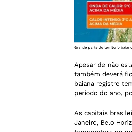
Grande parte do território baian
Apesar de não esta
também deverá fica
baiana registre te
período do ano, p
As capitais brasil
Janeiro, Belo Hori
temperatura no per