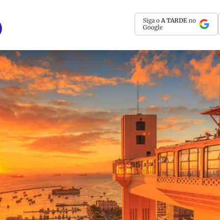
Siga o
A TARDE
no
Google