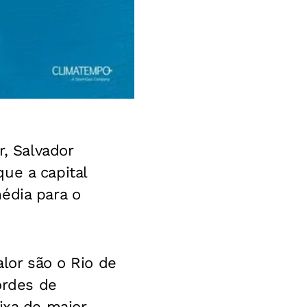
r, Salvador
ue a capital
édia para o
alor são o Rio de
ordes de
ixa de maior