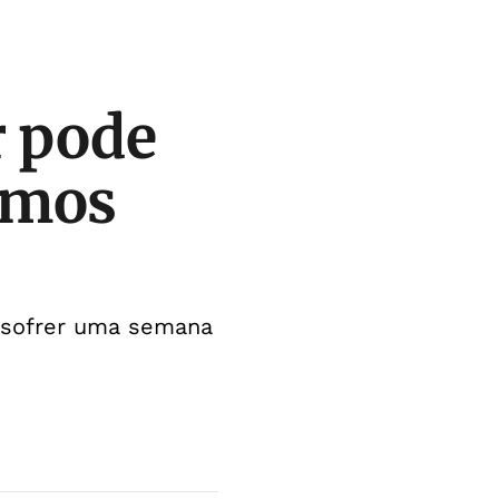
r pode
ximos
á sofrer uma semana