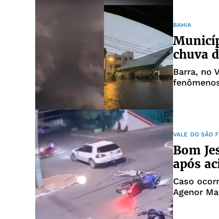
BAHIA
Municíp
chuva d
Barra, no 
fenômenos
VALE DO SÃO 
Bom Jes
após ac
Caso ocorr
Agenor Ma