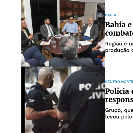
BAHIA
Bahia 
combate
Região é 
produção d
CENTRO NORTE
Polícia
respons
Grupo, que
levou pel