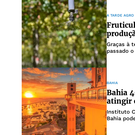
A TARDE AGRO
Fruticu
produç
Graças à t
passado o 
BAHIA
Bahia 4
atingir
Instituto 
Bahia pod