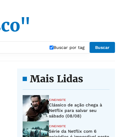
sco"
Buscar por tag
Buscar
Mais Lidas
CINEINSITE
Clássico de ação chega à
Netflix para salvar seu
sábado (08/08)
CINEINSITE
Série da Netflix com 6
episódios é imperdível neste