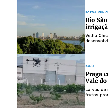
PORTAL MUNIC
Rio São
irrigaç
Velho Chi
desenvolv
BAHIA
Praga c
Vale do
Larvas de
frutos pro