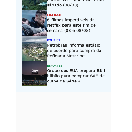
sábado (08/08)
CINEINSITE
6 filmes imperdíveis da
Netflix para este fim de
semana (08 e 09/08)
POLÍTICA
Petrobras informa estágio
de acordo para compra da
Refinaria Mataripe
ESPORTES
Grupo dos EUA prepara R$ 1
bilhão para comprar SAF de
clube da Série A