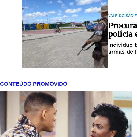
VALE DO SÃO 
Procura
polícia
Indivíduo
armas de 