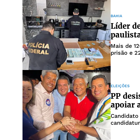
BAHIA
Líder d
paulist
Mais de 1
prisão e 
ELEIÇÕES
PP desi
apoiar 
Candidato 
candidatur