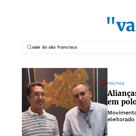
"va
POLÍTICA
Aliança
em polo
Movimento
eleitorado