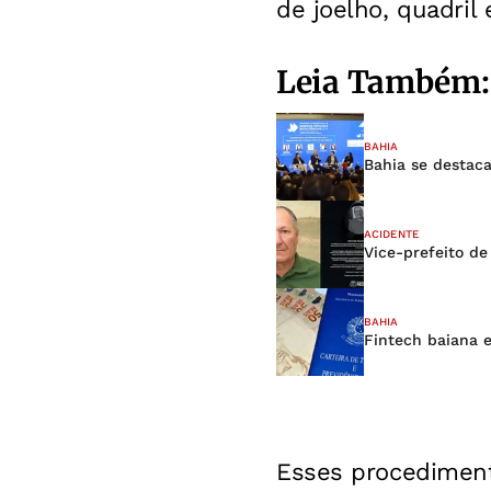
de joelho, quadril
Leia Também:
BAHIA
Bahia se destaca
ACIDENTE
Vice-prefeito d
BAHIA
Fintech baiana e
Esses procedimento