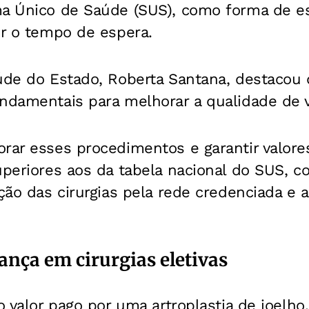
ma Único de Saúde (SUS), como forma de e
ir o tempo de espera.
úde do Estado, Roberta Santana, destacou q
undamentais para melhorar a qualidade de 
orar esses procedimentos e garantir valor
uperiores aos da tabela nacional do SUS, 
ação das cirurgias pela rede credenciada e 
nça em cirurgias eletivas
o valor pago por uma artroplastia de joelho,