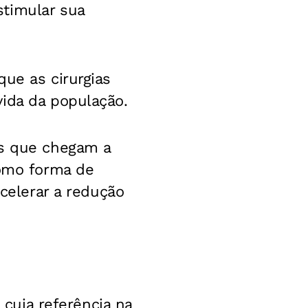
stimular sua
ue as cirurgias
vida da população.
es que chegam a
como forma de
acelerar a redução
 cuja referência na