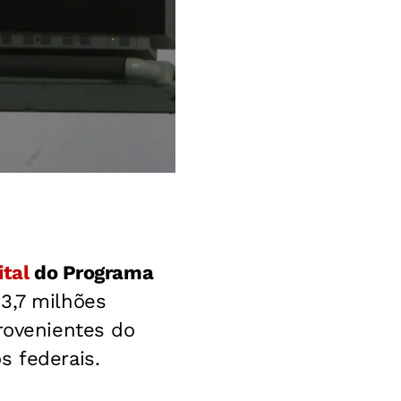
ital
do Programa
3,7 milhões
provenientes do
s federais.