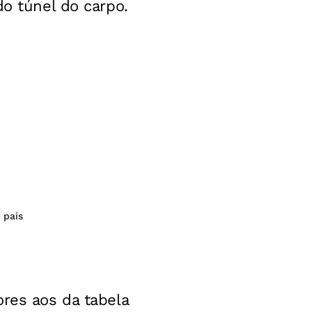
do túnel do carpo.
 país
ores aos da tabela