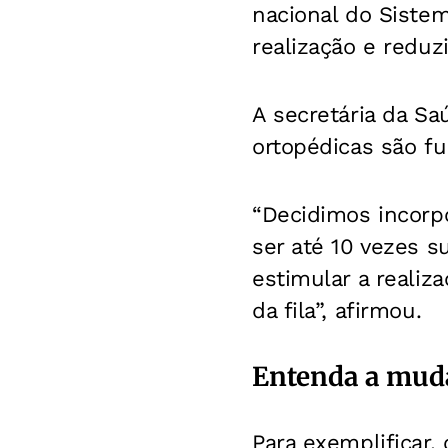
nacional do Siste
realização e reduz
A secretária da Sa
ortopédicas são f
“Decidimos incorp
ser até 10 vezes s
estimular a realiz
da fila”, afirmou.
Entenda a muda
Para exemplificar, 