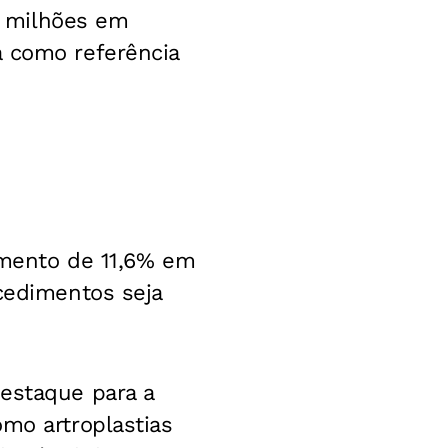
0 milhões em
a como referência
umento de 11,6% em
ocedimentos seja
destaque para a
omo artroplastias