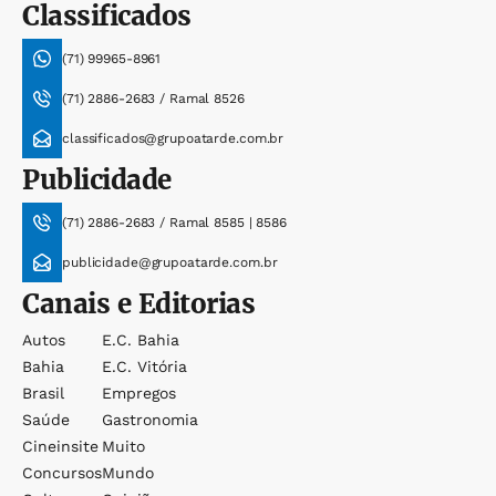
Classificados
(71) 99965-8961
(71) 2886-2683 / Ramal 8526
classificados@grupoatarde.com.br
Publicidade
(71) 2886-2683 / Ramal 8585 | 8586
publicidade@grupoatarde.com.br
Canais e Editorias
Autos
E.c. Bahia
Bahia
E.c. Vitória
Brasil
Empregos
Saúde
Gastronomia
Cineinsite
Muito
Concursos
Mundo