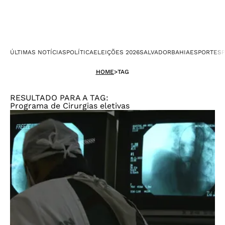
ÚLTIMAS NOTÍCIAS
POLÍTICA
ELEIÇÕES 2026
SALVADOR
BAHIA
ESPORTES
P
HOME
>
TAG
RESULTADO PARA A TAG:
Programa de Cirurgias eletivas